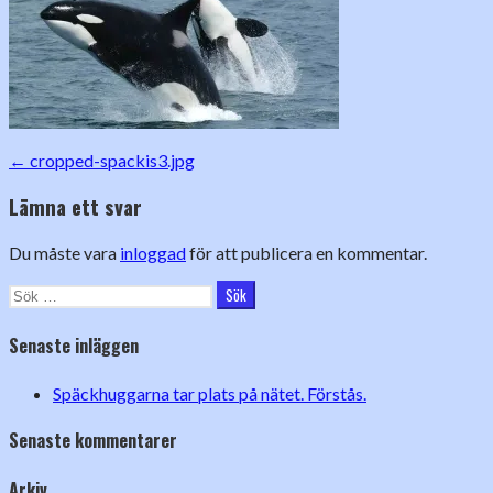
Inläggsnavigering
← cropped-spackis3.jpg
Lämna ett svar
Du måste vara
inloggad
för att publicera en kommentar.
Sök
efter:
Senaste inläggen
Späckhuggarna tar plats på nätet. Förstås.
Senaste kommentarer
Arkiv