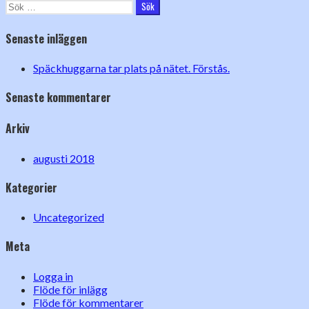
Sök
efter:
Senaste inläggen
Späckhuggarna tar plats på nätet. Förstås.
Senaste kommentarer
Arkiv
augusti 2018
Kategorier
Uncategorized
Meta
Logga in
Flöde för inlägg
Flöde för kommentarer